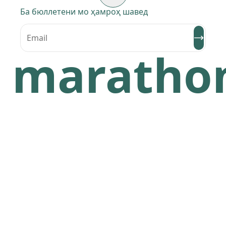
Ба бюллетени мо ҳамроҳ шавед
maratho