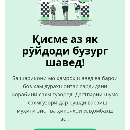
Қисме аз як
рӯйдоди бузург
шавед!
Ба шарикони мо ҳамроҳ шавед ва барои
боз ҳам дурахшонтар гардидани
чорабинӣ саҳм гузоред! Дастгирии шумо
— саҳмгузорӣ дар рушди варзиш,
муҳити зист ва ҳикояҳои илҳомбахш
аст.