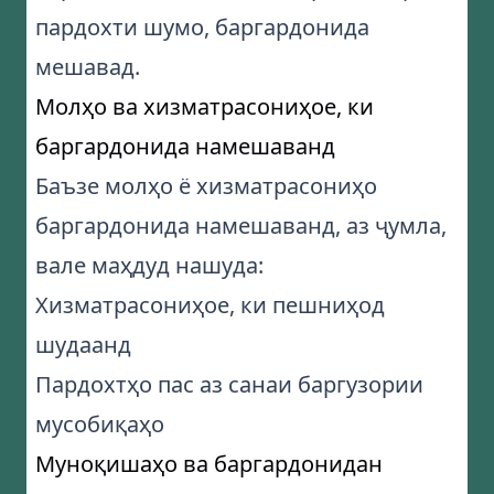
пардохти шумо, баргардонида
мешавад.
Молҳо ва хизматрасониҳое, ки
баргардонида намешаванд
Баъзе молҳо ё хизматрасониҳо
баргардонида намешаванд, аз ҷумла,
вале маҳдуд нашуда:
Хизматрасониҳое, ки пешниҳод
шудаанд
Пардохтҳо пас аз санаи баргузории
мусобиқаҳо
Муноқишаҳо ва баргардонидан