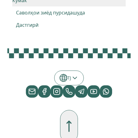
Кӯмак
Саволҳои зиёд пурсидашуда
Дастгирӣ
TJ