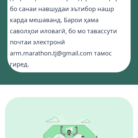
бо санаи навшудаи эътибор нашр
карда мешаванд. Барои ҳама
саволҳои иловагӣ, бо мо тавассути
почтаи электронӣ
arm.marathon.tj@gmail.com
тамос
гиред.