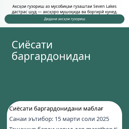
Аксҳои гузориш аз мусобиқаи гузаштаи Seven Lakes
дастрас шуд — аксҳоро мушоҳида ва боргирӣ кунед.
Дидани аксҳои гузориш
Сиёсати
баргардонидан
Сиёсати баргардонидани маблағ
Санаи эътибор: 15 марти соли 2025