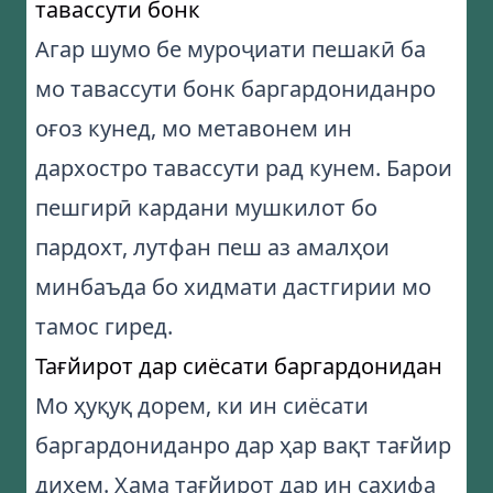
тавассути бонк
Агар шумо бе муроҷиати пешакӣ ба
мо тавассути бонк баргардониданро
оғоз кунед, мо метавонем ин
дархостро тавассути рад кунем. Барои
пешгирӣ кардани мушкилот бо
пардохт, лутфан пеш аз амалҳои
минбаъда бо хидмати дастгирии мо
тамос гиред.
Тағйирот дар сиёсати баргардонидан
Мо ҳуқуқ дорем, ки ин сиёсати
баргардониданро дар ҳар вақт тағйир
диҳем. Ҳама тағйирот дар ин саҳифа