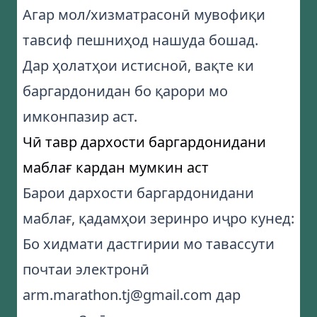
Агар мол/хизматрасонӣ мувофиқи
тавсиф пешниҳод нашуда бошад.
Дар ҳолатҳои истисноӣ, вақте ки
баргардонидан бо қарори мо
имконпазир аст.
Чӣ тавр дархости баргардонидани
маблағ кардан мумкин аст
Барои дархости баргардонидани
маблағ, қадамҳои зеринро иҷро кунед:
Бо хидмати дастгирии мо тавассути
почтаи электронӣ
arm.marathon.tj@gmail.com
дар