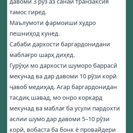
давоми 3 рӯз аз санаи транзаксия
тамос гиред.
Маълумоти фармоиши худро
пешниҳод кунед.
Сабаби дархости баргардонидани
маблағро шарҳ диҳед.
Гурӯҳи мо дархости шуморо баррасӣ
мекунад ва дар давоми 10 рӯзи корӣ
ҷавоб медиҳад. Агар баргардонидан
тасдиқ шавад, мо онро коркард
мекунад ва маблағ ба усули пардохти
аслии шумо дар давоми 5–10 рӯзи
корӣ, вобаста ба бонк ё провайдери