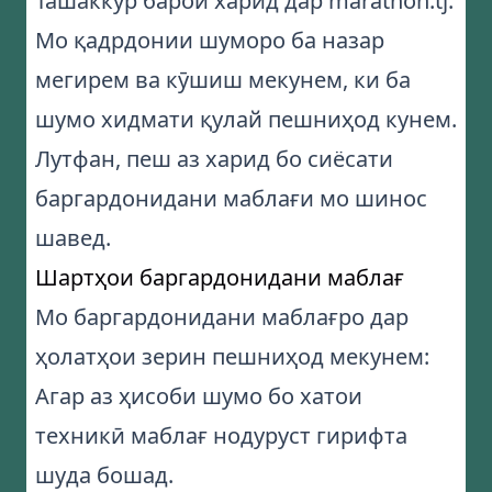
Ташаккур барои харид дар marathon.tj.
Мо қадрдонии шуморо ба назар
мегирем ва кӯшиш мекунем, ки ба
шумо хидмати қулай пешниҳод кунем.
Лутфан, пеш аз харид бо сиёсати
баргардонидани маблағи мо шинос
шавед.
Шартҳои баргардонидани маблағ
Мо баргардонидани маблағро дар
ҳолатҳои зерин пешниҳод мекунем:
Агар аз ҳисоби шумо бо хатои
техникӣ маблағ нодуруст гирифта
шуда бошад.